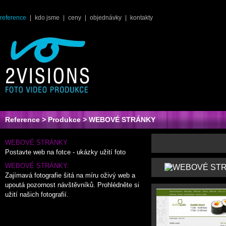
reference
|
kdo jsme
|
ceny
|
objednávky
|
kontakty
Reference
>
Produkce
> WEBOVÉ STRÁNKY
WEBOVÉ STRÁNKY
Postavte web na fotce - ukázky užití foto
WEBOVÉ STRÁNKY:
Zajímavá fotografie šitá na míru oživý web a
upoutá pozornost návštěvníků. Prohlédněte si
užití našich fotografií.