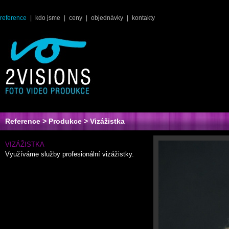
reference
|
kdo jsme
|
ceny
|
objednávky
|
kontakty
Reference
>
Produkce
> Vizážistka
VIZÁŽISTKA
Využíváme služby profesionální vizážistky.