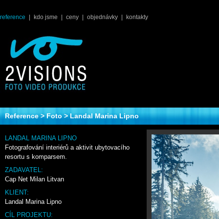
reference
|
kdo jsme
|
ceny
|
objednávky
|
kontakty
Reference
>
Foto
> Landal Marina Lipno
LANDAL MARINA LIPNO
Fotografování interiérů a aktivit ubytovacího
resortu s komparsem.
ZADAVATEL:
Cap Net Milan Litvan
KLIENT:
Landal Marina Lipno
CÍL PROJEKTU: