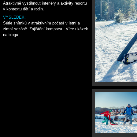
Atraktivně vystihnout interiéry a aktivity resortu
v kontextu dětí a rodin.
VÝSLEDEK:
Série snímků v atraktivním počasí v letní a
zimní sezóně. Zajištění komparsu. Více ukázek
na
blogu
.